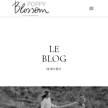
Aller
au
contenu
LE
BLOG
BIENVENUE