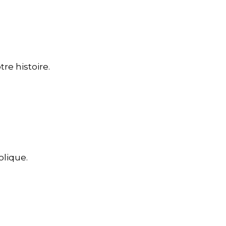
re histoire.
olique.