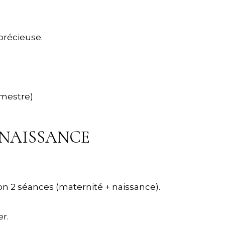
précieuse.
imestre)
 NAISSANCE
on 2 séances (maternité + naissance).
er.