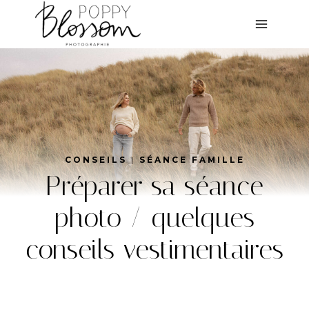
Aller
au
contenu
CONSEILS
|
SÉANCE FAMILLE
Préparer sa séance
photo / quelques
conseils vestimentaires