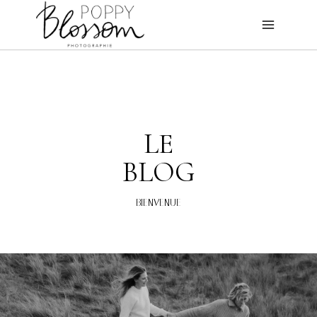
Aller
au
contenu
LE
BLOG
BIENVENUE