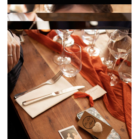
Lieu et traiteur :
Les voiles
| Robe Maï Lan :
Maje Paris
| Bouquet mariée et fleurs :
Les
fleurs du temps Séné
| Rubans bouquet :
Koupaïa
| Coeurs en laine :
La moutonnerie
UN PROJET DE MARIAGE ? ON EN
PARLE ?
[photographe mariage bono, photographe