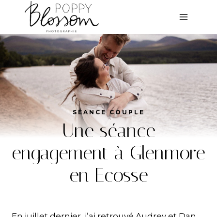
Aller
au
contenu
SÉANCE COUPLE
Une séance
engagement à Glenmore
en Ecosse
En juillet dernier, j’ai retrouvé Audrey et Dan